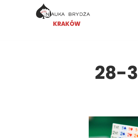
Przejdź
KRAKÓW
do
treści
28-3