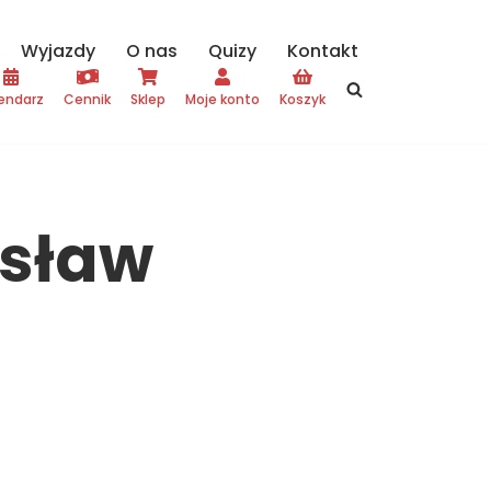
Wyjazdy
O nas
Quizy
Kontakt
endarz
Cennik
Sklep
Moje konto
Koszyk
isław