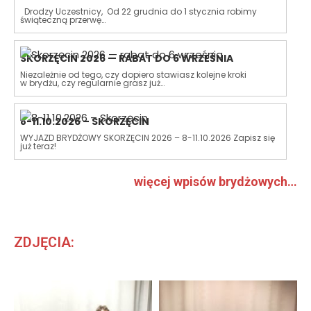
Drodzy Uczestnicy, Od 22 grudnia do 1 stycznia robimy
świąteczną przerwę…
SKORZĘCIN 2026 — RABAT DO 6 WRZEŚNIA
Niezależnie od tego, czy dopiero stawiasz kolejne kroki
w brydżu, czy regularnie grasz już…
8-11.10.2026 – SKORZĘCIN
WYJAZD BRYDŻOWY SKORZĘCIN 2026 – 8-11.10.2026 Zapisz się
już teraz!
więcej wpisów brydżowych…
ZDJĘCIA: