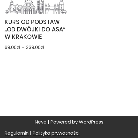
KURS OD PODSTAW
„OD DWÓJKI DO ASA”
W KRAKOWIE
69.00
zł
–
339.00
zł
Neve
| Powered by
WordPress
Regulamin
|
Polityka prywatności