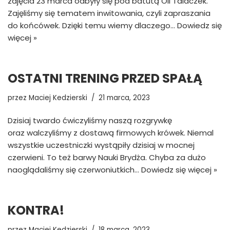
zajęcia 23 marca odbyły się pod batutą Oli Talaczek.
Zajęliśmy się tematem inwitowania, czyli zapraszania
do końcówek. Dzięki temu wiemy dlaczego…
Dowiedz się
więcej »
OSTATNI TRENING PRZED SPAŁĄ
przez
Maciej Kedzierski
21 marca, 2023
Dzisiaj twardo ćwiczyliśmy naszą rozgrywkę
oraz walczyliśmy z dostawą firmowych krówek. Niemal
wszystkie uczestniczki wystąpiły dzisiaj w mocnej
czerwieni. To też barwy Nauki Brydża. Chyba za dużo
naoglądaliśmy się czerwoniutkich…
Dowiedz się więcej »
KONTRA!
przez
Maciej Kedzierski
18 marca, 2023