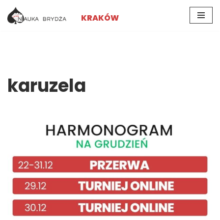
KRAKÓW
Przejdź
do
treści
karuzela