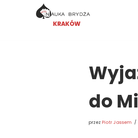
Przejdź
KRAKÓW
do
treści
Wyja
do M
przez
Piotr Jassem