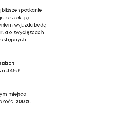
jbliższe spotkanie
jscu czekają
zeniem wyjazdu będą
ar, a o zwycięzcach
 następnych
rabat
za 449zł!
nym miejsca
sokości
200zł.