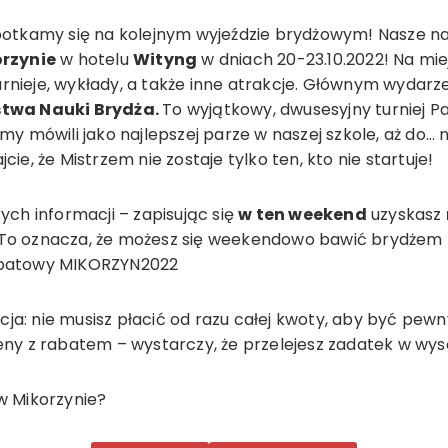
potkamy się na kolejnym wyjeździe brydżowym! Nasze na
rzynie
w hotelu
Wityng
w dniach 20-23.10.2022! Na mie
rnieje, wykłady, a także inne atrakcje. Głównym wydar
stwa Nauki Brydża.
To wyjątkowy, dwusesyjny turniej P
emy mówili jako najlepszej parze w naszej szkole, aż do…
cie, że Mistrzem nie zostaje tylko ten, kto nie startuje!
ych informacji – zapisując się
w ten weekend
uzyskasz
 To oznacza, że możesz się weekendowo bawić brydżem 
abatowy MIKORZYN2022
a: nie musisz płacić od razu całej kwoty, aby być pew
eny z rabatem – wystarczy, że przelejesz zadatek w wy
w Mikorzynie?