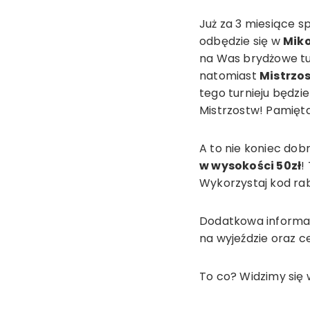
Już za 3 miesiące s
odbędzie się w
Miko
na Was brydżowe tu
natomiast
Mistrzo
tego turnieju będzi
Mistrzostw! Pamiętaj
A to nie koniec dobr
w wysokości 50zł
!
Wykorzystaj kod r
Dodatkowa informacj
na wyjeździe oraz c
To co? Widzimy się 