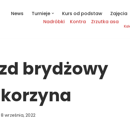
News
Turnieje
Kurs od podstaw
Zajęcia
Nadróbki
Kontra
Zrzutka asa
Kal
zd brydżowy
ikorzyna
8 września, 2022